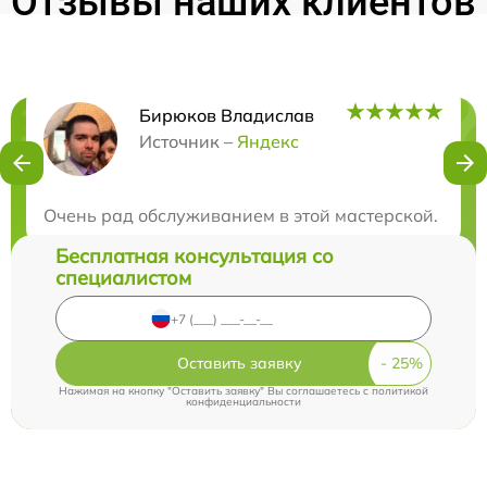
Отзывы наших клиентов
Бирюков Владислав
Нужна консультация?
Источник –
Яндекс
Закажите бесплатную консультацию
Очень рад обслуживанием в этой мастерской. Рабо
Бесплатная консультация со
специалистом
Оставить заявку
Нажимая на кнопку "Оставить заявку" Вы соглашаетесь c
политикой
конфиденциальности