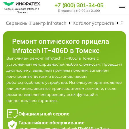
+7 (800) 301-34-05
Сервисный центр Infratech
в
Ежедневно с 9:00 до 21:00
Томске
Сервисный центр Infratech
Каталог устройств
Рем
Ремонт оптического прицела
Infratech IT–406D в Томске
Выполняем ремонт Infratech IT–406D в Томске с
устранением неисправностей любой сложности. Проводим
диагностику, выявляем причины поломки, заменяем
неисправные детали и восстанавливаем
работоспособность устройства. Используем оригинальные
или рекомендованные производителем запчасти, после
ремонта выполняем проверку всех функций и
предоставляем гарантию.
Официальный сервис
Гарантийное обслуживание
оптического прицела Infratech IT–406D до 3 лет