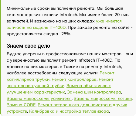
Минимальные сроки выполнения ремонта. Мы большая
сеть мастерских техники Infratech. Мы имеем более 20 тыс.
запчастей. И возможно на наших складах
уже имеется
запчасть на модель IT–406D
. При заказе ремонта на сайте -
предоставляется скидка -25%.
Знаем свое дело
Будьте уверены в профессионализме наших мастеров - они
с уверенностью выполнят ремонт Infratech IT–406D. По
данным наших мастеров в Томске по ремонту Infratech,
наиболее востребованы следующие услуги:
Ремонт
капиллярной трубки
,
Ремонт контроллеров
,
Ремонт
электронно-лучевой трубки
,
Замена объективов с
улучшением характеристик
,
Замена шим контроллера
,
Замена микросхемы усилителя
,
Замена микросхемы логики
,
Замена CORE
,
Ремонт встроенного дальнометра и других
устройств
,
Калибровка и настройка тепловизора
.